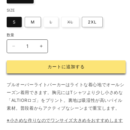
開
く
SIZE
バ
バ
S
M
L
XL
2XL
リ
リ
エ
エ
ー
ー
数量
数
シ
シ
ョ
ョ
量
ン
ン
プ
プ
は
は
売
売
ル
ル
り
り
切
切
オ
オ
れ
れ
カートに追加する
ー
ー
て
て
い
い
バ
バ
る
る
か
か
ー
ー
プルオーバーライトパーカーはライトな着心地でオールシ
販
販
ラ
ラ
売
売
ーズン着用できます。胸元にはTシャツより少し小さめな
で
で
イ
イ
き
き
「ALTIORロゴ」をプリント。
裏地は吸湿性が高いパイル
ま
ま
ト
ト
せ
せ
素材。普段着からアクティブなシーンまで重宝します。
ん
ん
パ
パ
ー
ー
※小さめな作りなのでワンサイズ大きめをおすすめします
カ
カ