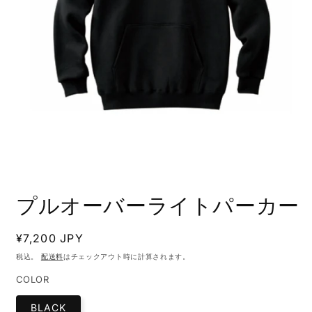
モ
ー
プルオーバーライトパーカー
ダ
ル
で
通
¥7,200 JPY
メ
常
デ
税込。
配送料
はチェックアウト時に計算されます。
ィ
価
COLOR
ア
格
(1)
を
BLACK