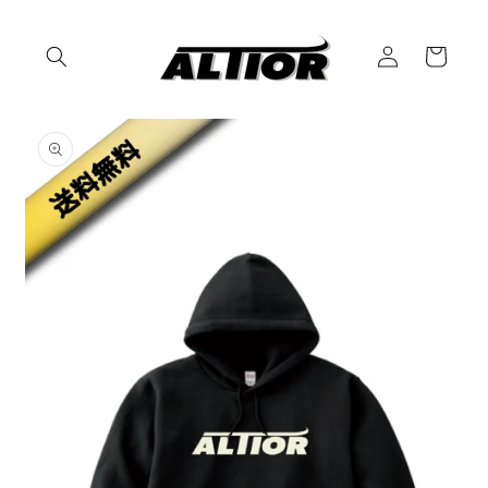
コンテ
ロ
ンツに
カ
進む
グ
ー
イ
ト
ン
商品情
報にス
キップ