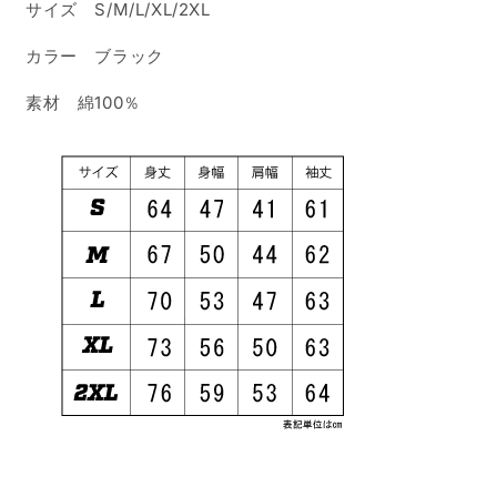
サイズ S/M/L/XL/2XL
ー
ー
の
の
カラー ブラック
数
数
量
量
素材 綿100％
を
を
減
増
ら
や
す
す