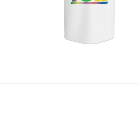
開
く
モ
ー
ダ
ル
で
メ
デ
ィ
ア
(2)
を
開
く