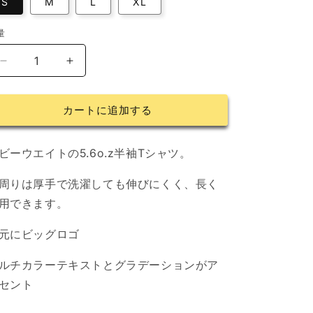
S
M
L
XL
量
ビ
ビ
ッ
ッ
グ
グ
カートに追加する
ロ
ロ
ゴ
ゴ
T
T
ビーウエイトの5.6o.z半袖Tシャツ。
シ
シ
ャ
ャ
周りは厚手で洗濯しても伸びにくく、長く
ツ
ツ
用できます。
の
の
数
数
元にビッグロゴ
量
量
ルチカラーテキストとグラデーションがア
を
を
減
増
セント
ら
や