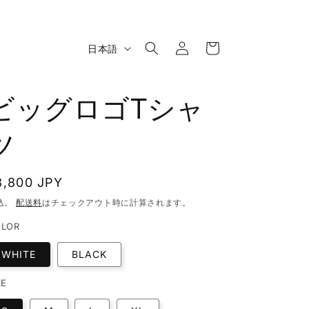
ロ
カ
グ
言
ー
日本語
イ
語
ト
ン
ビッグロゴTシャ
ツ
通
3,800 JPY
常
込。
配送料
はチェックアウト時に計算されます。
価
LOR
格
WHITE
BLACK
ZE