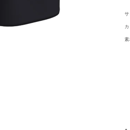
サ
カ
素