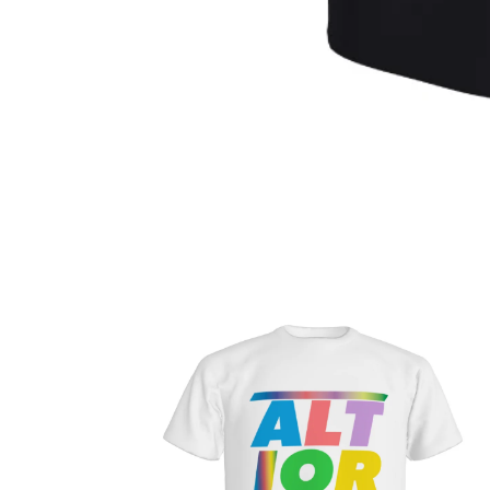
モ
ー
ダ
ル
で
メ
デ
ィ
ア
(1)
を