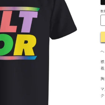
数
数
量
ヘ
襟
着
胸
マ
ク