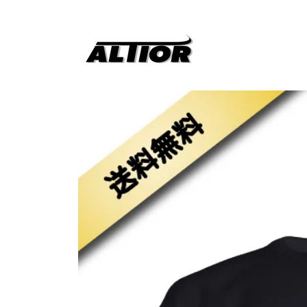
コンテ
ンツに
進む
商品情
報にス
キップ